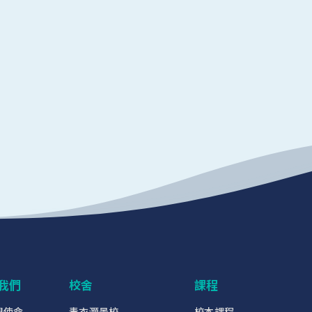
我們
校舍
課程
與使命
青衣灝景校
校本課程