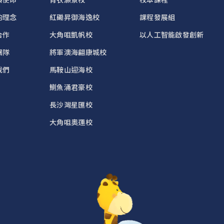
的理念
紅磡昇御海逸校
課程發展組
合作
大角咀凱帆校
以人工智能啟發創新
團隊
將軍澳海翩康城校
我們
馬鞍山迎海校
鰂魚涌君豪校
長沙灣星匯校
大角咀奧運校