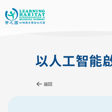
移
至
主
以人工智能
內
容
返回