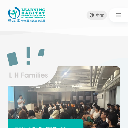
中文
移
至
主
內
容
香港紅十字會基本兒童急救課程
Storytime Magic: Connecting Through
香港紅十字會急救講師 (4月25日)
Books
育兒好拍檔
Book Club: A Survey
著名兒童作家 - Mr. Christopher Cheng (11月20日)