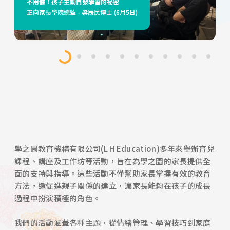
不用催！孩子主動自發學習的祕密
「女青賽馬會家庭健康促進中心」單位主任 - 施倩俐姑娘
如何從小培養孩子的數據思維駕馭未來挑戰
香港紅十字會基本兒童急救課程
如何引導幼兒健康擁抱人工智能與數據思維
專注力秘笈 - 提升孩子學習動機及專注力
香港紅十字會基本兒童急救課程
如何從小培養孩子的數據思維駕馭未來挑戰
Mrs. Garland Cheng (3月4日、3月11日、3月18日、3月
正向家長學院總監 - 梁辰民博士 (6月5日)
(11月5日)
數據思維學院主管 - 吳瀚博士 (1月30日)
香港紅十字會急救講師 (10月18日)
數據思維學院主管 - 吳瀚博士 (9月5日)
親職教育專業培訓學會 - 文正康先生 (6月13日)
香港紅十字會急救講師 (3月1日)
數據思維學院主管 - 吳瀚博士 (2月7日)
25日及4月1日)
學之園教育機構有限公司(L H Education)多年來舉辦育兒
課程、講座及工作坊等活動，旨在為學之園的家長提供全
面的支持與指導。這些活動不僅幫助家長掌握有效的教育
方法，還促進親子關係的建立，讓家長能夠在孩子的成長
過程中扮演積極的角色。
我們的活動涵蓋各種主題，從情緒管理、學習技巧到家庭