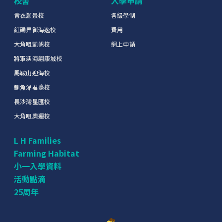
校舍
入學申請
青衣灝景校
各級學制
紅磡昇御海逸校
費用
大角咀凱帆校
網上申請
將軍澳海翩康城校
馬鞍山迎海校
鰂魚涌君豪校
長沙灣星匯校
大角咀奧運校
L H Families
Farming Habitat
小一入學資料
活動點滴
25周年