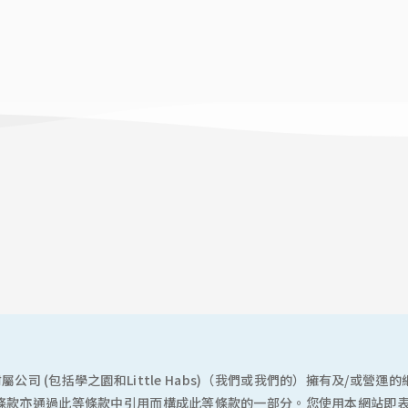
d及/或其附屬公司 (包括學之園和Little Habs)（我們或我們的）擁有及
條款亦通過此等條款中引用而構成此等條款的一部分。您使用本網站即