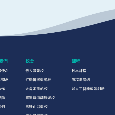
我們
校舍
課程
與使命
青衣灝景校
校本課程
的理念
紅磡昇御海逸校
課程發展組
合作
大角咀凱帆校
以人工智能啟發創新
團隊
將軍澳海翩康城校
我們
馬鞍山迎海校