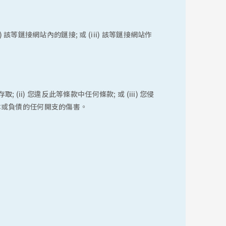
等鏈接網站內的鏈接; 或 (iii) 該等鏈接網站作
i) 您違反此等條款中任何條款; 或 (iii) 您侵
本或負債的任何開支的傷害。