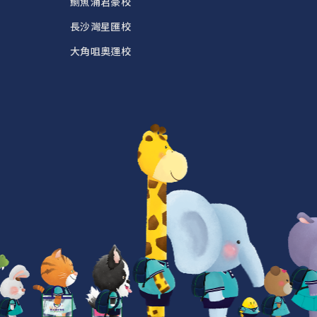
鰂魚涌君豪校
長沙灣星匯校
大角咀奧運校