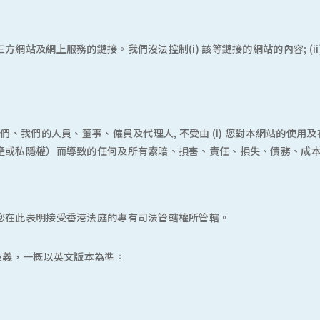
及網上服務的鏈接。我們沒法控制(i) 該等鏈接的網站的內容; (ii) 該
們的人員、董事、僱員及代理人, 不受由 (i) 您對本網站的使用及存取; (i
產或私隱權）而導致的任何及所有索賠、損害、責任、損失、債務、成
您在此表明接受香港法庭的專有司法管轄權所管轄。
歧義，一概以英文版本為準。