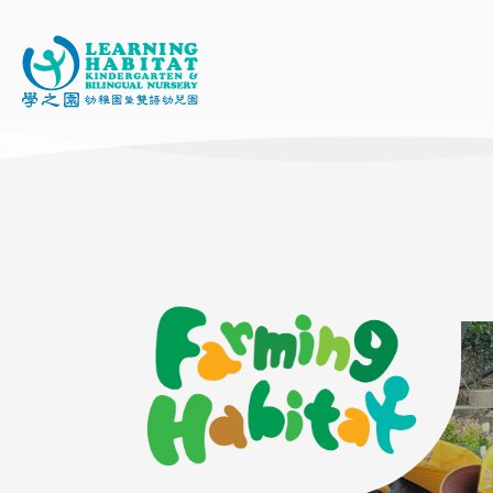
移
至
主
內
容