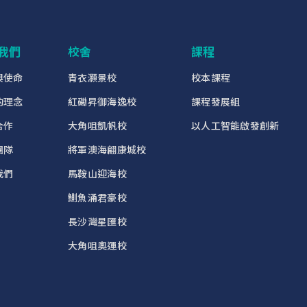
我們
校舍
課程
與使命
青衣灝景校
校本課程
的理念
紅磡昇御海逸校
課程發展組
合作
大角咀凱帆校
以人工智能啟發創新
團隊
將軍澳海翩康城校
我們
馬鞍山迎海校
鰂魚涌君豪校
長沙灣星匯校
大角咀奧運校