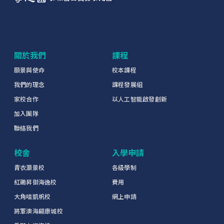
關於我們
課程
願景與使命
校本課程
我們的理念
課程發展組
家校合作
以人工智能啟發創新
加入團隊
聯絡我們
校舍
入學申請
青衣灝景校
各級學制
紅磡昇御海逸校
費用
大角咀凱帆校
網上申請
將軍澳海翩康城校